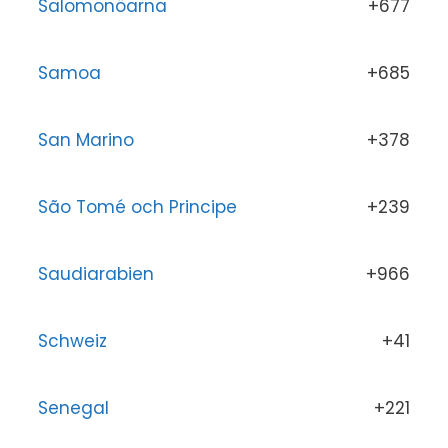
Salomonöarna
+677
Samoa
+685
San Marino
+378
São Tomé och Principe
+239
Saudiarabien
+966
Schweiz
+41
Senegal
+221