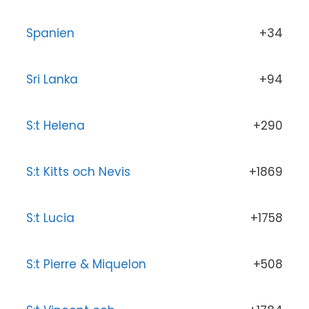
Spanien
+34
Sri Lanka
+94
S:t Helena
+290
S:t Kitts och Nevis
+1869
S:t Lucia
+1758
S:t Pierre & Miquelon
+508