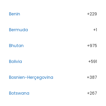
Benin
+229
Bermuda
+1
Bhutan
+975
Bolivia
+591
Bosnien-Herçegovina
+387
Botswana
+267