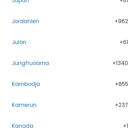
Japan
+81
Jordanien
+962
Julön
+61
Jungfruöarna
+1340
Kambodja
+855
Kamerun
+237
Kanada
+1