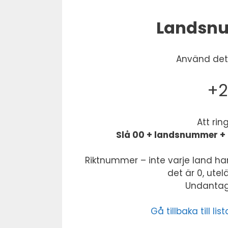
Landsnu
Använd dett
+2
Att rin
Slå 00 + landsnummer + 
Riktnummer – inte varje land har
det är 0, ute
Undantag:
Gå tillbaka till 