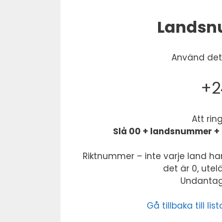
Landsn
Använd dett
+2
Att rin
Slå 00 + landsnummer + 
Riktnummer – inte varje land har
det är 0, ute
Undantag:
Gå tillbaka till 