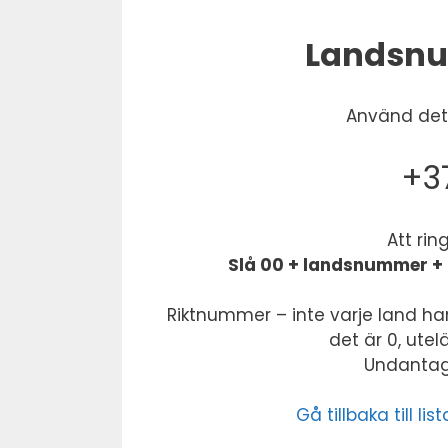
Landsnu
Använd dett
+37
Att rin
Slå 00 + landsnummer + 
Riktnummer – inte varje land har
det är 0, ute
Undantag:
Gå tillbaka till 