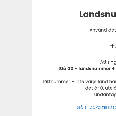
Landsnu
Använd dett
+
Att rin
Slå 00 + landsnummer + 
Riktnummer – inte varje land har
det är 0, ute
Undantag:
Gå tillbaka till 