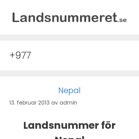
Hopp
til
innhold
+977
Nepal
13. februar 2013
av
admin
Landsnummer för