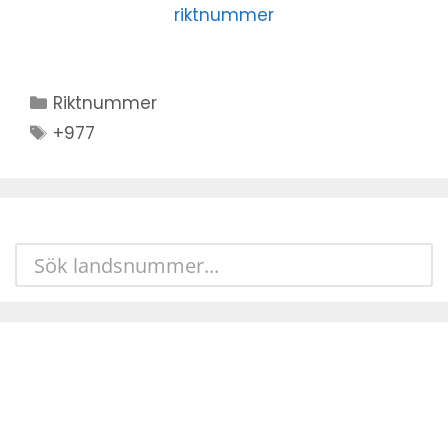
riktnummer
Kategorier
Riktnummer
Stikkord
+977