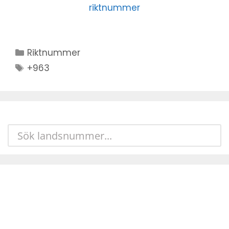
riktnummer
Kategorier
Riktnummer
Stikkord
+963