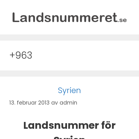
Hopp
til
innhold
+963
Syrien
13. februar 2013
av
admin
Landsnummer för