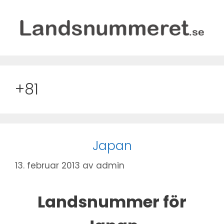
Hopp
til
innhold
+81
Japan
13. februar 2013
av
admin
Landsnummer för