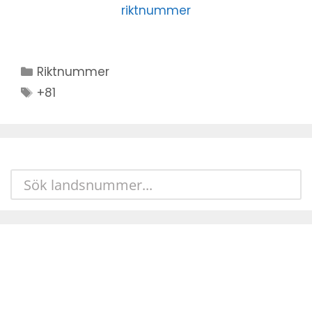
riktnummer
Kategorier
Riktnummer
Stikkord
+81