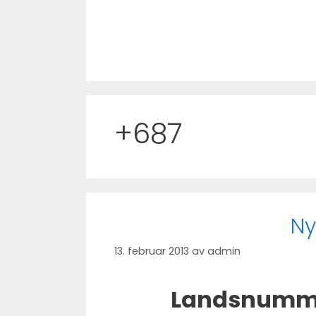
Hopp
til
innhold
+687
Ny
13. februar 2013
av
admin
Landsnumme