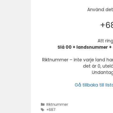
Använd dett
+68
Att rin
Slå 00 + landsnummer + 
Riktnummer – inte varje land har
det är 0, ute
Undantag:
Gå tillbaka till 
Kategorier
Riktnummer
Stikkord
+687