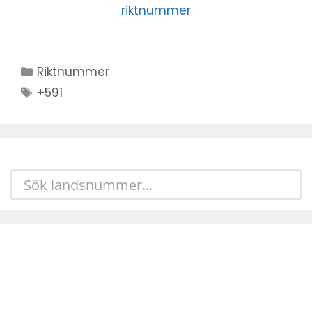
riktnummer
Kategorier
Riktnummer
Stikkord
+591