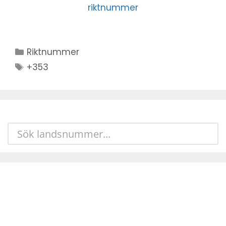
riktnummer
Kategorier
Riktnummer
Stikkord
+353