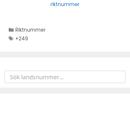
riktnummer
Kategorier
Riktnummer
Stikkord
+249