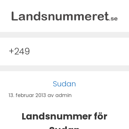
Hopp
til
innhold
+249
Sudan
13. februar 2013
av
admin
Landsnummer för